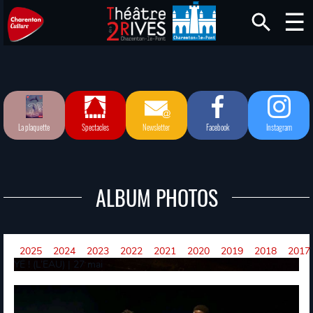
La plaquette
Spectacles
Newsletter
Facebook
Instagram
ALBUM PHOTOS
2025
2024
2023
2022
2021
2020
2019
2018
2017
YÉ ! (L’EAU) | 27 mai