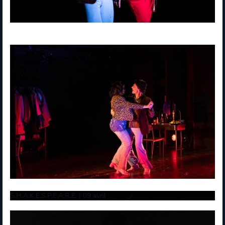
S.H.A.K.E.S.P.E.A.R.E. | 09 avril