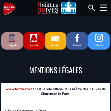
La plaquette
Spectacles
Newsletter
Facebook
Instagram
MENTIONS LÉGALES
www.lestheatres.fr
est le site officiel du Théâtre des 2 Rives de
Charenton le Pont.
Ville de Charenton-le-Pont