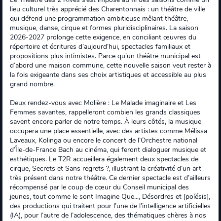
lieu culturel très apprécié des Charentonnais : un théâtre de ville
qui défend une programmation ambitieuse mêlant théâtre,
musique, danse, cirque et formes pluridisciplinaires. La saison
2026‑2027 prolonge cette exigence, en conciliant œuvres du
répertoire et écritures d’aujourd’hui, spectacles familiaux et
propositions plus intimistes. Parce qu’un théâtre municipal est
d’abord une maison commune, cette nouvelle saison veut rester à
la fois exigeante dans ses choix artistiques et accessible au plus
grand nombre.
Deux rendez‑vous avec Molière : Le Malade imaginaire et Les
Femmes savantes, rappelleront combien les grands classiques
savent encore parler de notre temps. À leurs côtés, la musique
occupera une place essentielle, avec des artistes comme Mélissa
Laveaux, Kolinga ou encore le concert de l’Orchestre national
d’Île-de-France Bach au cinéma, qui feront dialoguer musique et
esthétiques. Le T2R accueillera également deux spectacles de
cirque, Secrets et Sans regrets ?, illustrant la créativité d’un art
très présent dans notre théâtre. Ce dernier spectacle est d’ailleurs
récompensé par le coup de cœur du Conseil municipal des
jeunes, tout comme le sont Imagine Que..., Désordres et [poíésis],
des productions qui traitent pour l’une de l’intelligence artificielles
(IA), pour l’autre de l’adolescence, des thématiques chères à nos