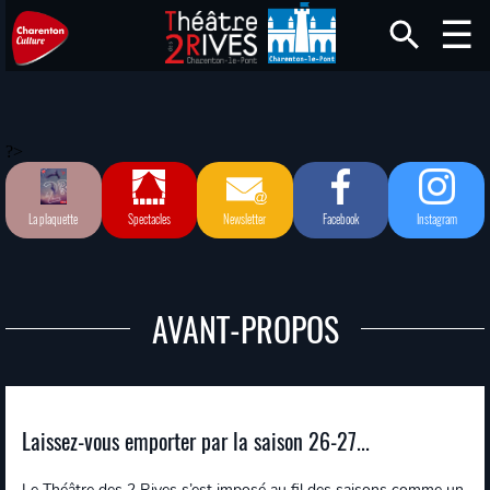
?>
La plaquette
Spectacles
Newsletter
Facebook
Instagram
AVANT-PROPOS
Laissez-vous emporter par la saison 26-27...
Le Théâtre des 2 Rives s’est imposé au fil des saisons comme un