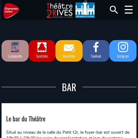
La plaquette
Spectacles
Newsletter
Facebook
Instagram
BAR
Le bar du Théâtre
Situé au niveau de la salle du Petit t2r, le foyer-bar est ouvert de