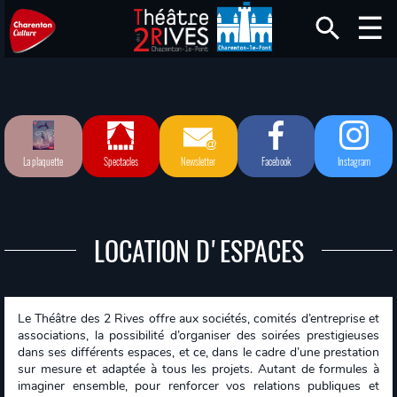
La plaquette
Spectacles
Newsletter
Facebook
Instagram
LOCATION D'ESPACES
Le Théâtre des 2 Rives offre aux sociétés, comités d’entreprise et
associations, la possibilité d’organiser des soirées prestigieuses
dans ses différents espaces, et ce, dans le cadre d’une prestation
sur mesure et adaptée à tous les projets. Autant de formules à
imaginer ensemble, pour renforcer vos relations publiques et