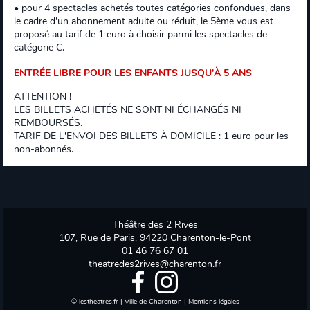
• pour 4 spectacles achetés toutes catégories confondues, dans
le cadre d'un abonnement adulte ou réduit, le 5ème vous est
proposé au tarif de 1 euro à choisir parmi les spectacles de
catégorie C.
ENTRÉE LIBRE POUR LES ENFANTS JUSQU'À 5 ANS
ATTENTION !
LES BILLETS ACHETÉS NE SONT NI ÉCHANGÉS NI
REMBOURSÉS.
TARIF DE L'ENVOI DES BILLETS À DOMICILE : 1 euro pour les
non-abonnés.
Théâtre des 2 Rives
107, Rue de Paris, 94220 Charenton-le-Pont
01 46 76 67 01
theatredes2rives@charenton.fr
©
lestheatres.fr
|
Ville de Charenton
|
Mentions légales