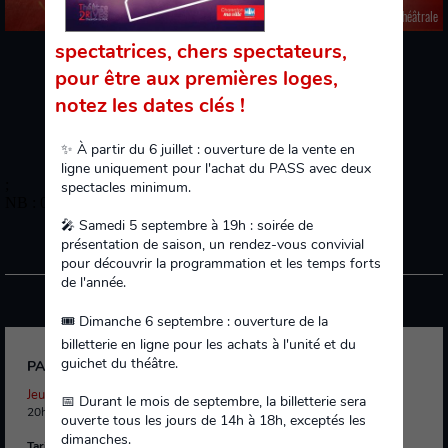
L'Expérience théâtrale
spectatrices, chers spectateurs,
20h30
Mardi 13 octobre 2026
pour être aux premières loges,
SEPT.
OCT.
NOV.
DÉC.
JANV.
FÉV.
MARS
AVRIL
MAI
notez les dates clés !
✨ À partir du 6 juillet : ouverture de la vente en
ligne uniquement pour l'achat du PASS avec deux
;
spectacles minimum.
NB : 0
🎤 Samedi 5 septembre à 19h : soirée de
présentation de saison, un rendez-vous convivial
PROCHAINEMENT
pour découvrir la programmation et les temps forts
de l'année.
🎟️ Dimanche 6 septembre : ouverture de la
Danse
billetterie en ligne pour les achats à l'unité et du
guichet du théâtre.
PASSAGE
Jeudi 05 novembre 2026
📅 Durant le mois de septembre, la billetterie sera
20h30 | Durée : 1h
ouverte tous les jours de 14h à 18h, exceptés les
dimanches.
Tarif plein :
21 € |
Tarif abonné adulte :
12 €