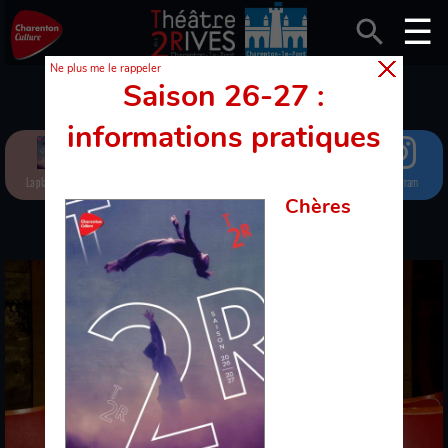
Ne plus me le rappeler
Saison 26-27 :
informations pratiques
La plaquette
Spectacles
Newsletter
Facebook
Instagram
Chères