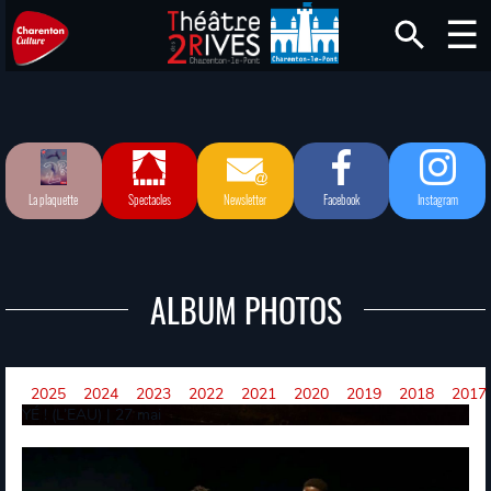
La plaquette
Spectacles
Newsletter
Facebook
Instagram
ALBUM PHOTOS
2025
2024
2023
2022
2021
2020
2019
2018
2017
YÉ ! (L’EAU) | 27 mai