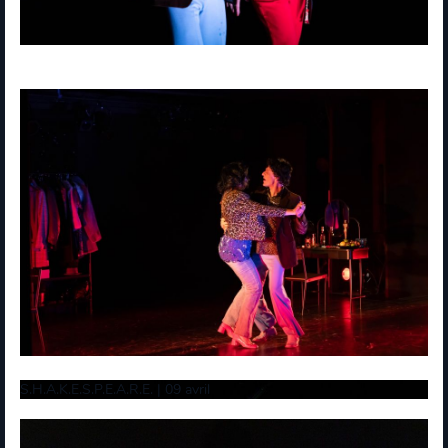
S.H.A.K.E.S.P.E.A.R.E. | 09 avril