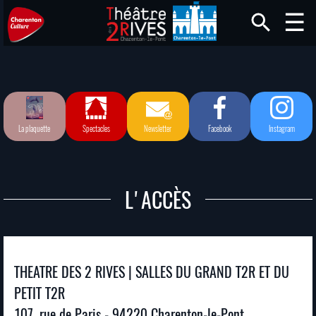
La plaquette
Spectacles
Newsletter
Facebook
Instagram
L'ACCÈS
THEATRE DES 2 RIVES | SALLES DU GRAND T2R ET DU
PETIT T2R
107, rue de Paris - 94220 Charenton-le-Pont