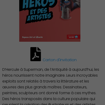
Carton d'invitation
D’Hercule à Superman, de l’Antiquité à aujourd’hui, les
héros nourrissent notre imaginaire. Leurs incroyables
exploits sont relatés à travers la littérature et les
Démocratie locale
œuvres des plus grands maîtres. Dessinateurs,
peintres, sculpteurs ont donné forme à ces mythes.
Des héros transposés dans la culture populaire qui
peuplent la création des illustrateurs et des artistes