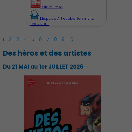
Micro-folie
L’Espace Art et Liberté s’invite
chez vous
1
-
2
-
3
-
4
-
5
-
6
-
7
-
8
-
9
-
10
Des héros et des artistes
Du 21 MAI au 1er JUILLET 2026
Découvrir Charenton