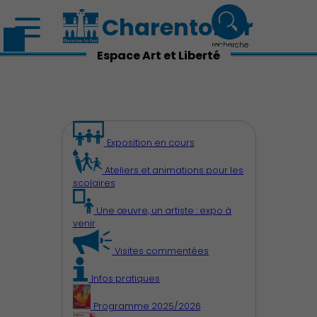
Charenton.fr
recherche
Espace Art et Liberté
Exposition en cours
Ateliers et animations pour les
scolaires
Une œuvre, un artiste : expo à
venir
Visites commentées
Infos pratiques
Programme 2025/2026