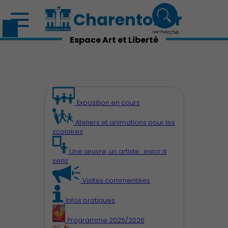
Charenton.fr
recherche
Espace Art et Liberté
Exposition en cours
Ateliers et animations pour les
scolaires
Une œuvre, un artiste : expo à
venir
Visites commentées
Infos pratiques
Programme 2025/2026