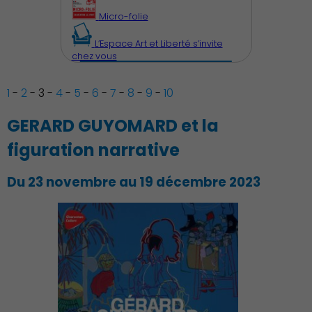
Micro-folie
L’Espace Art et Liberté s’invite
chez vous
1
-
2
-
3
-
4
-
5
-
6
-
7
-
8
-
9
-
10
GERARD GUYOMARD et la
figuration narrative
Du 23 novembre au 19 décembre 2023