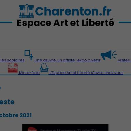
Charenton.fr
Espace Art et Liberté
 les scolaires
Une œuvre, un artiste : expo à venir
Visite
Micro-folie
L’Espace Art et Liberté s’invite chez vous
0
este
ctobre 2021