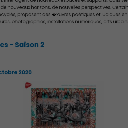
interrogent de nouveaux espaces et supports. Qu'ils vienne
t de nouveaux horizons, de nouvelles perspectives. Certai
 recyclés, proposent des �?uvres poétiques et ludiques en
res, photographies, installations numériques, arts urbai
les - Saison 2
ctobre 2020
Environnement cadre de vie