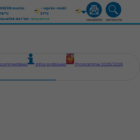
08/08 matin :
- après-midi :
16°C
31°C
Qualité de l'air :
Moyenne
newsletter
recherche
09/08 matin :
- après-midi :
21°C
33°C
Qualité de l'air :
Moyenne
s commentées
Infos pratiques
Programme 2025/2026