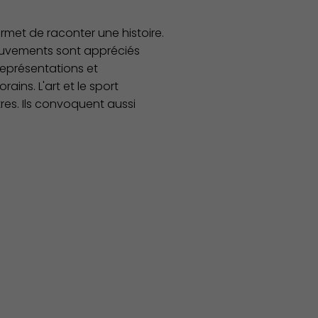
ermet de raconter une histoire.
mouvements sont appréciés
 représentations et
ins. L'art et le sport
tres. Ils convoquent aussi
Économie Commerce Emploi