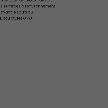
nt de l'art urbain, de l'art
ns sensibles à l'environnement
 ayant le souci du
ns, sculptures�?�
Associations et Sports