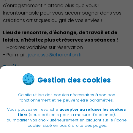
d'enregistrement n'attend plus que vous !
Incontournable pour vous accompagner dans vos
créations artistiques au gré de vos envies !
Lieu de rencontre, d'échange, de travail et de
Associations et Sports
loisirs, n'hésitez plus et réservez vos séances !
- Horaires variables sur réservation
- Par mail :
jeunesse@charenton.fr
Tarifs
Gestion des cookies
Voir page 13 de la plaquette SMJ
Publication des actes
Ce site utilise des cookies nécessaires à son bon
fonctionnement et ne peuvent être paramétrés.
Vous pouvez en revanche
accepter au refuser les cookies
|
Newsletter
Recrutement
tiers
(seuls présents pour la mesure d'audience),
|
ou modifier vos choix ultérieurement en cliquant sur le l'icone
Adresses utiles
Accessibilité
"cookie" situé en bas à droite des pages.