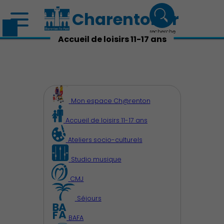
Charenton.fr
recherche
Accueil de loisirs 11-17 ans
Mon espace Ch@renton
Accueil de loisirs 11-17 ans
Ateliers socio-culturels
Studio musique
CMJ
Séjours
BAFA