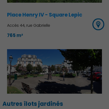
Place Henry IV - Square Lepic
Accès 44, rue Gabrielle
765 m²
Économie Commerce
Emploi
Autres îlots jardinés