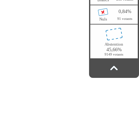
0,84%
Nuls
91 votants
Abstention
45,66%
9149 votants