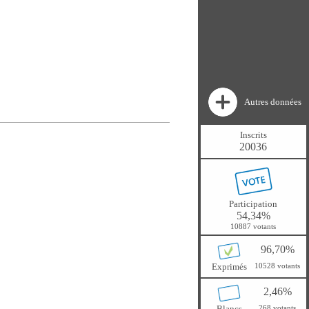
Autres données
Inscrits
20036
Participation
54,34%
10887 votants
96,70%
Exprimés
10528 votants
2,46%
Blancs
268 votants