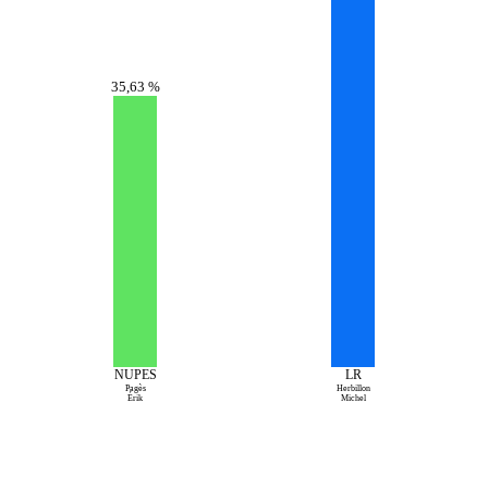
35,63 %
NUPES
LR
Pagès
Herbillon
Érik
Michel