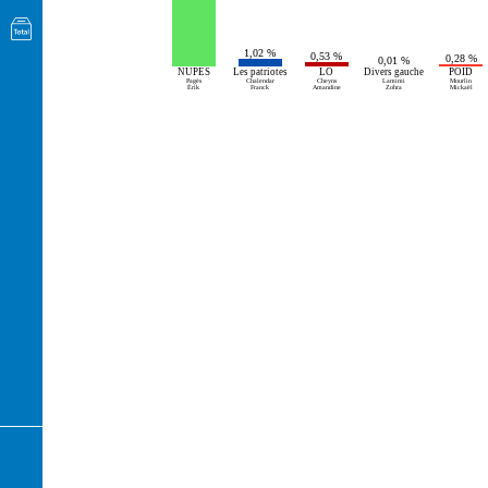
1,02 %
0,53 %
0,28 %
0,01 %
NUPES
Les patriotes
LO
Divers gauche
POID
Pagès
Chalendar
Cheyns
Lamimi
Mourlin
Érik
Franck
Amandine
Zohra
Mickaël