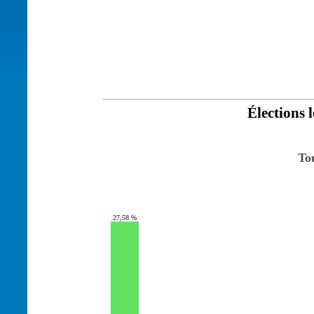
Élections l
To
27,58 %