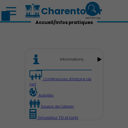
Charenton.fr
recherche
Accueil/Infos pratiques
Informations...
Découvrir Charenton
Conférences d’histoire de
l’art
Activités
Equipe de l'atelier
Simulateur TSI et tarifs
Démocratie locale