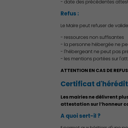
- date des précédentes attest
Refus :
Le Maire peut refuser de valide
- ressources non suffisantes
- la personne hébergée ne pe
- l'hébergeant ne peut pas pré
- les mentions portées sur l'at
ATTENTION EN CAS DE REFUS
Certificat d'hérédi
Démocratie locale
Les mairies ne délivrent pl
attestation sur l’honneur 
A quoi sert-il ?
Il permet aux héritiers d'une p