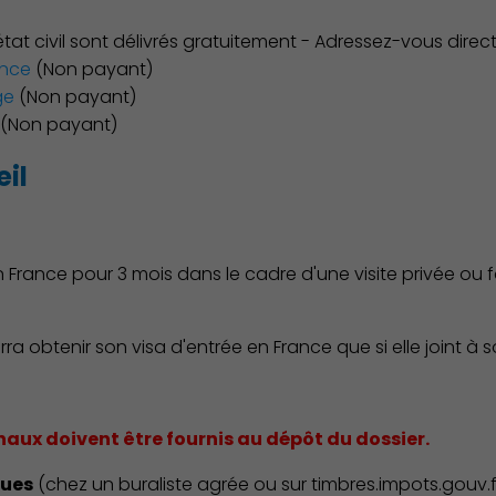
état civil sont délivrés gratuitement - Adressez-vous dire
ance
(Non payant)
ge
(Non payant)
(Non payant)
il
n France pour 3 mois dans le cadre d'une visite privée ou f
 obtenir son visa d'entrée en France que si elle joint à s
inaux doivent être fournis au dépôt du dossier.
ques
(chez un buraliste agrée ou sur timbres.impots.gouv.f