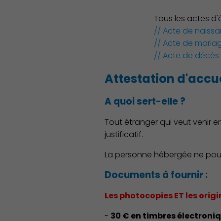
Tous les actes d'
// Acte de naiss
// Acte de maria
// Acte de décès
Attestation d'accue
A quoi sert-elle ?
Tout étranger qui veut venir e
justificatif.
La personne hébergée ne pourra
Documents à fournir :
Les photocopies
ET
les orig
-
30 € en timbres électroni