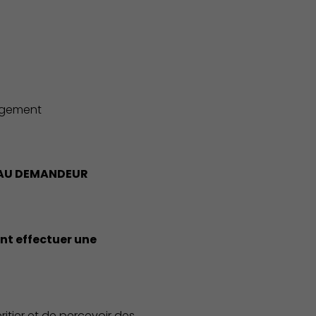
logement
S AU DEMANDEUR
Associations et Sports
nt effectuer une
ritier et de percevoir des