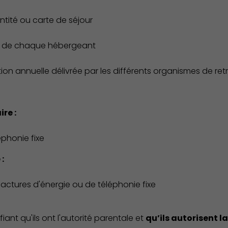
entité ou carte de séjour
ire de chaque hébergeant
ion annuelle délivrée par les différents organismes de retr
Action Sociale Solidarité
re :
éphonie fixe
:
 factures d'énergie ou de téléphonie fixe
iant qu'ils ont l'autorité parentale et
qu’ils autorisent l