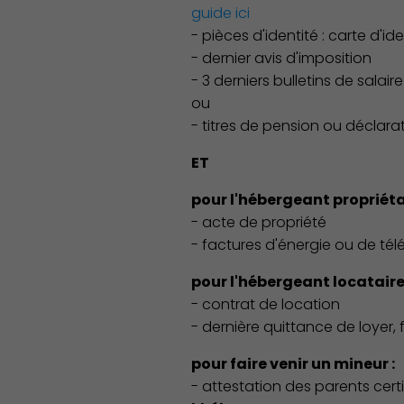
guide ici
- pièces d'identité : carte d'id
- dernier avis d'imposition
- 3 derniers bulletins de sala
ou
- titres de pension ou déclarat
ET
Découvrir Charenton
pour l'hébergeant propriétai
- acte de propriété
- factures d'énergie ou de tél
pour l'hébergeant locataire 
- contrat de location
- dernière quittance de loyer,
pour faire venir un mineur :
- attestation des parents certif