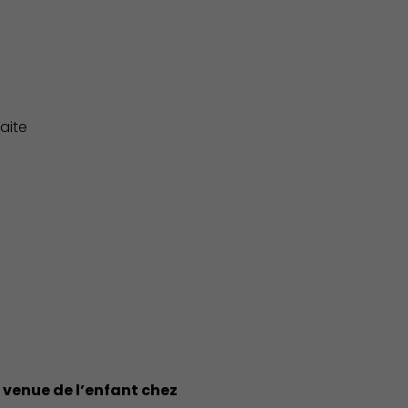
aite
Économie Commerce Emploi
a venue de l’enfant chez