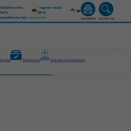
06/08 matin :
- après-midi :
16°C
25°C
Qualité de l'air :
Moyenne
newsletter
recherche
07/08 matin :
- après-midi :
13°C
26°C
Qualité de l'air :
Moyenne
amille
Élections
Décès Cimetières