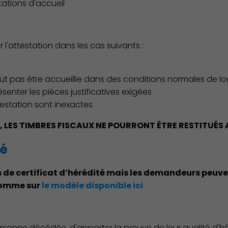
ations d'accueil
r l'attestation dans les cas suivants :
ut pas être accueillie dans des conditions normales de 
senter les pièces justificatives exigées
testation sont inexactes
, LES TIMBRES FISCAUX NE POURRONT ÊTRE RESTITUÉ
té
Environnement cadre de vie
us de certificat d’hérédité mais les demandeurs peuve
comme sur
le modèle disponible ici
ersonne décédée, d'apporter la preuve de leur qualité d'hé