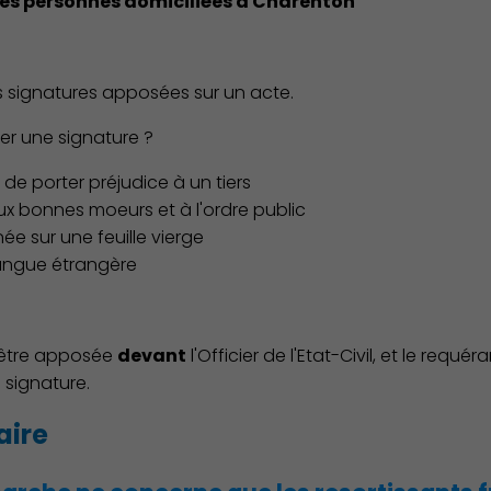
r les personnes domiciliées à Charenton
es signatures apposées sur un acte.
er une signature ?
e de porter préjudice à un tiers
 aux bonnes moeurs et à l'ordre public
ée sur une feuille vierge
 langue étrangère
a être apposée
devant
l'Officier de l'Etat-Civil, et le requ
a signature.
aire