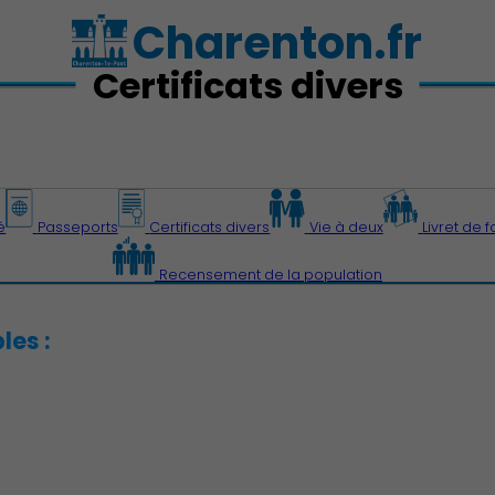
Charenton.fr
Certificats divers
é
Passeports
Certificats divers
Vie à deux
Livret de f
Recensement de la population
les :