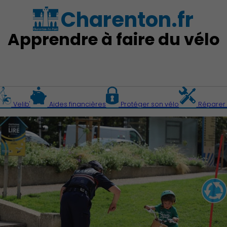
Charenton.fr
Apprendre à faire du vélo
Velib'
Aides financières
Protéger son vélo
Réparer 
Action Sociale Solidarité