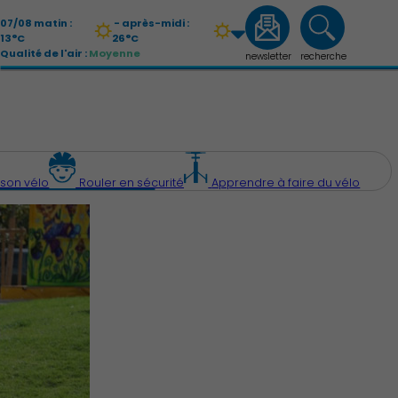
07/08 matin :
- après-midi :
13°C
26°C
Qualité de l'air :
Moyenne
newsletter
recherche
08/08 matin :
- après-midi :
14°C
27°C
Qualité de l'air :
Moyenne
son vélo
Rouler en sécurité
Apprendre à faire du vélo
Économie Commerce Emploi