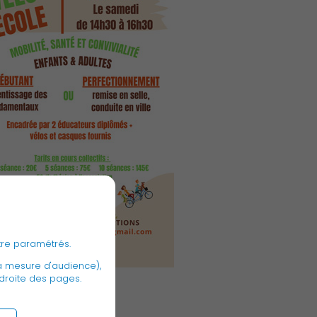
Publication des actes
tre paramétrés.
a mesure d'audience),
 droite des pages.