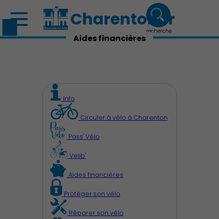
Charenton.fr
recherche
Aides financières
Info
Circuler à vélo à Charenton
Pass' Vélo
Velib'
Aides financières
Protéger son vélo
Réparer son vélo