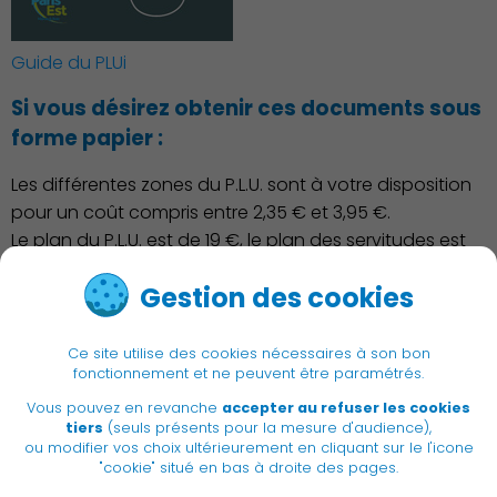
Guide du PLUi
Si vous désirez obtenir ces documents sous
forme papier :
Les différentes zones du P.L.U. sont à votre disposition
pour un coût compris entre 2,35 € et 3,95 €.
Le plan du P.L.U. est de 19 €, le plan des servitudes est
de 8 €.
Gestion des cookies
Le dossier complet du P.L.U. est de 150 €.
Ce site utilise des cookies nécessaires à son bon
fonctionnement et ne peuvent être paramétrés.
Vous pouvez en revanche
accepter au refuser les cookies
|
Newsletter
Recrutement
tiers
(seuls présents pour la mesure d'audience),
|
ou modifier vos choix ultérieurement en cliquant sur le l'icone
Adresses utiles
Accessibilité
"cookie" situé en bas à droite des pages.