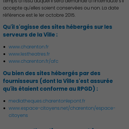
temps à l'issu duquel il sera demandé à l'internaute s'il
accepte qu'elles soient conservées ou non. La date
référence est le 1er octobre 2015.
Qu'il s'agisse des sites hébergés sur les
serveurs de la Ville :
www.charenton.fr
www.lestheatres.fr
www.charenton.fr/afc
Ou bien des sites hébergés par des
fournisseurs (dont la Ville s'est assurée
qu'ils étaient conforme au RPGD) :
Économie Commerce
mediatheques.charentonlepont.fr
Emploi
www.espace-citoyens.net/charenton/espace-
citoyens