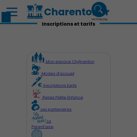
Charenton.fr
recherche
Inscriptions et tarifs
Mon espace Ch@renton
Modes d'accueil
Inscriptions tarifs
Relais Petite Enfance
Les partenaires
La
Parent'aise