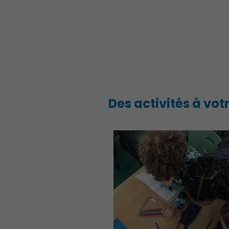
Des activités à vot
Démocratie locale