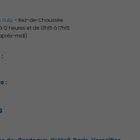
Culture
 Sully
– Rez-de-Chaussée
 12 heures et de 13h15 à 17h15
après-midi)
:
e :
s