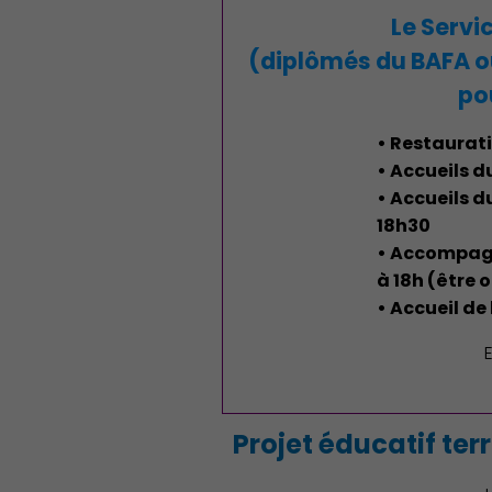
Le Servi
(diplômés du BAFA o
po
• Restaurati
• Accueils d
• Accueils d
18h30
• Accompagn
à 18h (être 
• Accueil de 
Découvrir Charenton
Projet éducatif ter