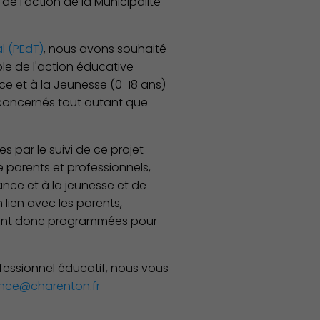
e l'action de la Municipalité
al (PEdT)
, nous avons souhaité
e de l'action éducative
nce et à la Jeunesse (0-18 ans)
 concernés tout autant que
 par le suivi de ce projet
 parents et professionnels,
ance et à la jeunesse et de
n lien avec les parents,
eront donc programmées pour
ofessionnel éducatif, nous vous
nce@charenton.fr