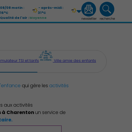
08/08 matin :
- après-midi :
16°C
31°C
Qualité de l'air :
Moyenne
newsletter
recherche
09/08 matin :
- après-midi :
21°C
33°C
Qualité de l'air :
Moyenne
imulateur TSI et tarifs
Ville amie des enfants
l'enfance
qui gère les
activités
s aux activités
s à
Charenton
un service de
aire.