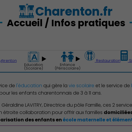
Charenton.fr
Accueil / Infos pratiques
h@renton
Restauration
S
Education
Enfance
(Scolaire)
(Périscolaire)
rvice de
l'éducation
qui gère la
vie scolaire
et le service de
pour les enfants charentonnais de 3 à 11 ans.
éraldine LAVITRY, Directrice du pôle Famille, ces 2 service
 étroite collaboration pour offrir aux familles
domiciliée
larisation des enfants en
école maternelle et élément