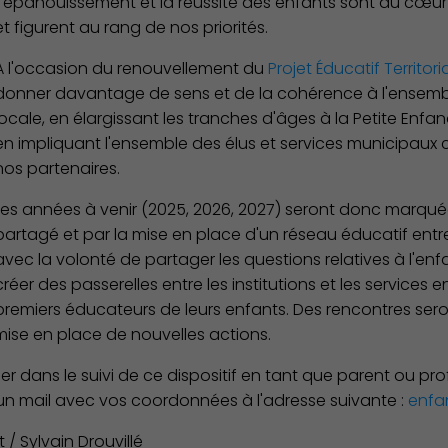
L'épanouissement et la réussite des enfants sont au cœur d
et figurent au rang de nos priorités.
A l'occasion du renouvellement du
Projet Éducatif Territori
donner davantage de sens et de la cohérence à l'ensembl
locale, en élargissant les tranches d'âges à la Petite Enfa
en impliquant l'ensemble des élus et services municipaux
nos partenaires.
Les années à venir (2025, 2026, 2027) seront donc marquées
partagé et par la mise en place d'un réseau éducatif entre
avec la volonté de partager les questions relatives à l'enf
créer des passerelles entre les institutions et les services e
premiers éducateurs de leurs enfants. Des rencontres s
mise en place de nouvelles actions.
er dans le suivi de ce dispositif en tant que parent ou pr
n mail avec vos coordonnées à l'adresse suivante :
enfa
/ Sylvain Drouvillé