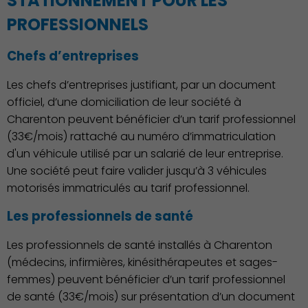
STATIONNEMENT POUR LES
Famille
PROFESSIONNELS
Chefs d’entreprises
Les chefs d’entreprises justifiant, par un document
Action Sociale Solidarité
officiel, d’une domiciliation de leur société à
Charenton peuvent bénéficier d’un tarif professionnel
(33€/mois) rattaché au numéro d’immatriculation
d'un véhicule utilisé par un salarié de leur entreprise.
Environnement cadre de
Une société peut faire valider jusqu’à 3 véhicules
vie
motorisés immatriculés au tarif professionnel.
Les professionnels de santé
Les professionnels de santé installés à Charenton
Culture
(médecins, infirmières, kinésithérapeutes et sages-
femmes) peuvent bénéficier d’un tarif professionnel
de santé (33€/mois) sur présentation d’un document