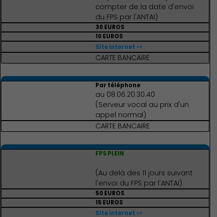
compter de la date d'envoi
du FPS par l'ANTAI)
Famille
30 EUROS
10 EUROS
Site internet ->
CARTE BANCAIRE
Par téléphone
au 08.06.20.30.40
(Serveur vocal au prix d'un
appel normal)
CARTE BANCAIRE
FPS PLEIN
(Au delà des 11 jours suivant
l'envoi du FPS par l'ANTAI)
50 EUROS
15 EUROS
Action Sociale Solidarité
Site internet ->