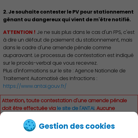
2. Je souhaite contester le PV pour stationnement
gênant ou dangereux qui vient de m'être notifié.
Publication des actes
ATTENTION !
Je ne suis plus dans le cas d'un FPS, c'est
à dire un défaut de paiement du stationnement, mais
dans le cadre d'une amende pénale comme
auparavant. Le processus de contestation est indiqué
sur le procès-verbal que vous recevrez.
Plus d'informations sur le site : Agence Nationale de
Traitement Automatisé des Infractions :
https://www.antai.gouv.fr/
Attention, toute contestation d'une amende pénale
doit être effectuée via
le site de l'ANTAI
. Aucune
contestation ne sera prise en compte par les services
municipaux
Gestion des cookies