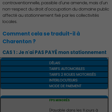
contraventionnelle, passible d'une amende, mais d'un
non-respect du droit d'occupation du domaine public
affecté au stationnement fixé par les collectivités
locales.
Démocratie locale
Comment cela se traduit-il à
Charenton ?
CAS 1 : Je n'ai PAS PAYÉ mon stationnement
DÉLAIS
TARIFS AUTOMOBILES
TARIFS 2 ROUES MOTORISÉS
INTERLOCUTEURS
MODE DE PAIEMENT
FPS MINORÉS
(Payable dans les 11 jours à