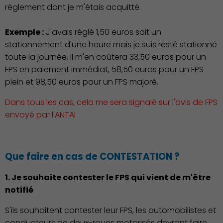
règlement dont je m'étais acquitté.
Exemple :
J'avais réglé 1,50 euros soit un
stationnement d'une heure mais je suis resté stationné
toute la journée, il m'en coûtera 33,50 euros pour un
FPS en paiement immédiat, 58,50 euros pour un FPS
plein et 98,50 euros pour un FPS majoré.
Dans tous les cas, cela me sera signalé sur l'avis de FPS
Économie Commerce
envoyé par l'ANTAI
Emploi
Que faire en cas de CONTESTATION ?
1. Je souhaite contester le FPS qui vient de m'être
notifié
S'ils souhaitent contester leur FPS, les automobilistes et
conducteurs de deux-roues motorisés devront faire