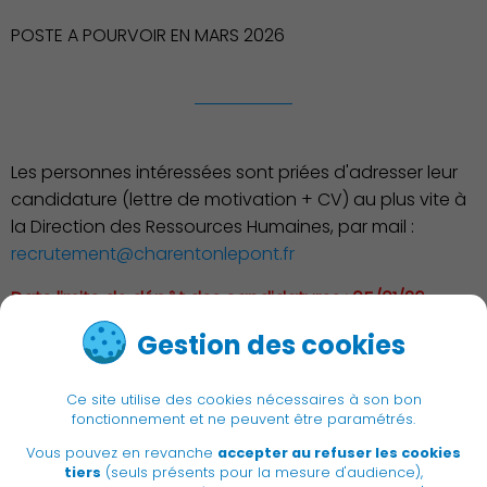
POSTE A POURVOIR EN MARS 2026
Publication des actes
Les personnes intéressées sont priées d'adresser leur
candidature (lettre de motivation + CV) au plus vite à
la Direction des Ressources Humaines, par mail :
recrutement@charentonlepont.fr
Date limite de dépôt des candidatures : 05/01/26
Gestion des cookies
< Retour à la liste
Ce site utilise des cookies nécessaires à son bon
fonctionnement et ne peuvent être paramétrés.
Vous pouvez en revanche
accepter au refuser les cookies
|
Newsletter
Recrutement
tiers
(seuls présents pour la mesure d'audience),