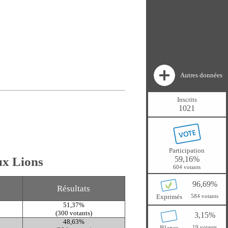
Autres données
Inscrits
1021
Participation
59,16%
ux Lions
604 votants
96,69%
Résultats
Exprimés
584 votants
51,37%
(300 votants)
3,15%
48,63%
Blancs
19 votants