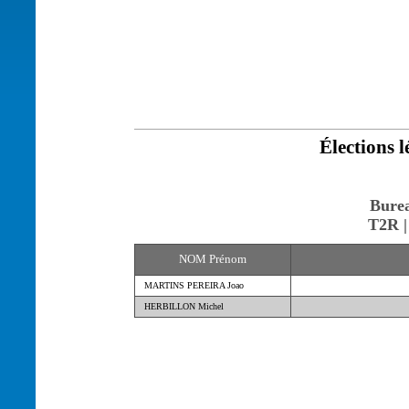
Élections l
Burea
T2R |
NOM Prénom
MARTINS PEREIRA Joao
HERBILLON Michel