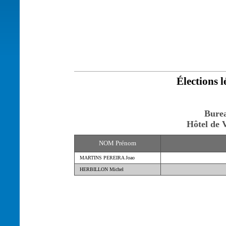
Élections l
Burea
Hôtel de V
NOM Prénom
MARTINS PEREIRA Joao
HERBILLON Michel