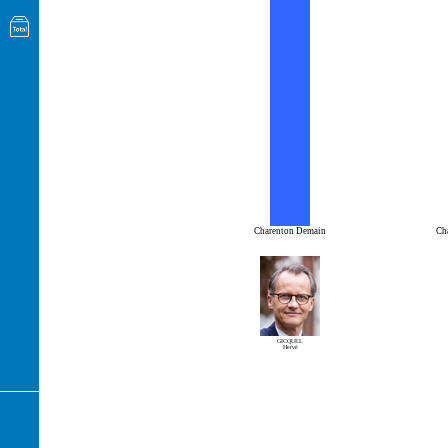
Charenton Demain
Cha
GICQUEL
Hervé