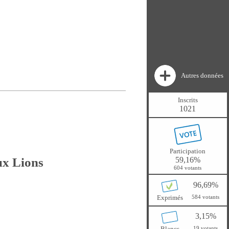
Autres données
Inscrits
1021
Participation
59,16%
ux Lions
604 votants
96,69%
Exprimés
584 votants
3,15%
Blancs
19 votants