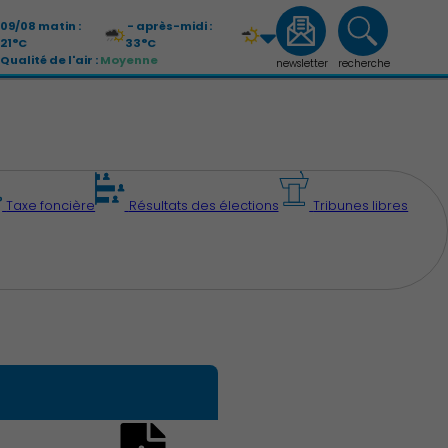
09/08 matin :
- après-midi :
21°C
33°C
Qualité de l'air :
Moyenne
newsletter
recherche
10/08 matin :
- après-midi :
19°C
32°C
Qualité de l'air :
Moyenne
Taxe foncière
Résultats des élections
Tribunes libres