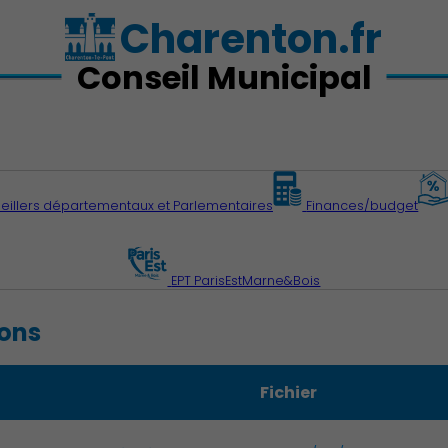
Charenton.fr
Conseil Municipal
eillers départementaux et Parlementaires
Finances/budget
EPT ParisEstMarne&Bois
ions
Fichier