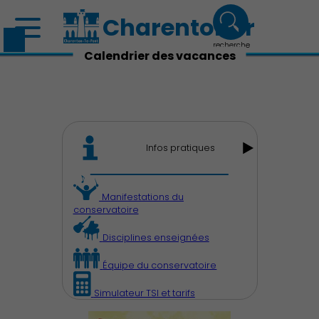
Charenton.fr
recherche
Calendrier des vacances
Infos pratiques
Manifestations du
conservatoire
Découvrir Charenton
Disciplines enseignées
Équipe du conservatoire
Simulateur TSI et tarifs