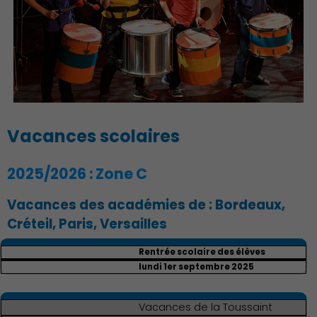
Action Sociale Solidarité
Vacances scolaires
Environnement cadre de
vie
2025/2026 : Zone C
Vacances des académies de : Bordeaux,
Créteil, Paris, Versailles
Rentrée scolaire des élèves
lundi 1er septembre 2025
Culture
Vacances de la Toussaint