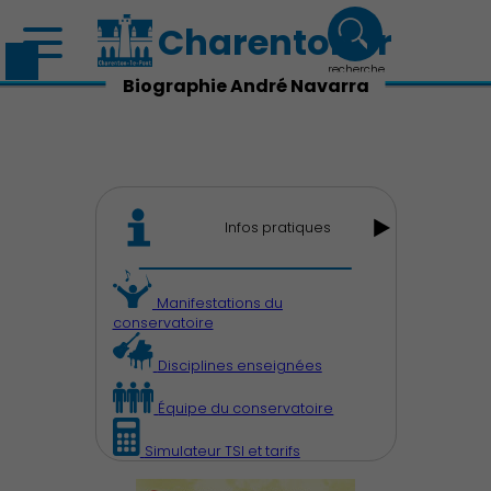
Charenton.fr
recherche
Biographie André Navarra
Infos pratiques
Manifestations du
conservatoire
Disciplines enseignées
Équipe du conservatoire
Découvrir Charenton
Simulateur TSI et tarifs