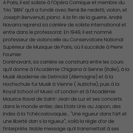
A Paris, il est soliste à l’Opéra Comique et membre du
Trio "BBN" qu’il a fondé avec René Be nedetti, violon, et
Joseph Benvenuti, piano. A la fin de la guerre, André
Navarra reprend sa carrière de soliste international et
entre dans le professorat. En 1949, il est nommé
professeur de violoncelle au Conservatoire National
Supérieur de Musique de Paris, où il succède à Pierre
Fournier.
Dorénavant, sa carrière se construira entre les cours
Associations et Sports
qu’il donne à l’Académie Chigiana à Sienne (Italie), à la
Musik Akademie de Detmold (Allemagne) et à la
Hochschule für Musik à Vienne ( Autriche), puis à la
Royal School of Music of London et à l’Académie
Maurice Ravel de Saint-Jean de Luz et ses concerts
dans le monde entier, des Etats Unis au Japon, des
Indes à la Tchécoslovaquie... "Une rigueur dans l’art et
une liberté dan s la rigueur", voilà la règle d’or de
l’interprète. Noble message qu’il transmettait à ses
Publication des actes