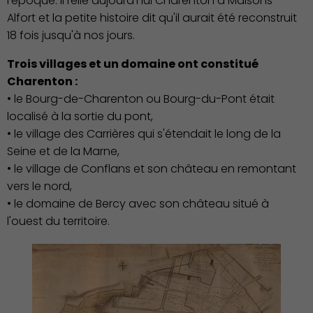
l'époque. Il relie aujourd'hui Charenton à Maisons-
Alfort et la petite histoire dit qu'il aurait été reconstruit
18 fois jusqu'à nos jours.
Trois villages et un domaine ont constitué
Démocratie locale
Charenton :
• le Bourg-de-Charenton ou Bourg-du-Pont était
localisé à la sortie du pont,
• le village des Carrières qui s'étendait le long de la
Seine et de la Marne,
• le village de Conflans et son château en remontant
vers le nord,
• le domaine de Bercy avec son château situé à
l'ouest du territoire.