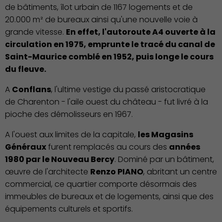
de bâtiments, îlot urbain de 1167 logements et de
20.000 m² de bureaux ainsi qu'une nouvelle voie à
grande vitesse.
En effet, l'autoroute A4 ouverte à la
circulation en 1975, emprunte le tracé du canal de
Saint-Maurice comblé en 1952, puis longe le cours
du fleuve.
A
Conflans
, l'ultime vestige du passé aristocratique
de Charenton - l'aile ouest du château - fut livré à la
pioche des démolisseurs en 1967.
A l'ouest aux limites de la capitale,
les Magasins
Généraux
furent remplacés au cours des
années
1980 par le Nouveau Bercy
. Dominé par un bâtiment,
Publication des actes
œuvre de l'architecte
Renzo PIANO
, abritant un centre
commercial, ce quartier comporte désormais des
immeubles de bureaux et de logements, ainsi que des
équipements culturels et sportifs.