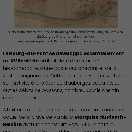
Plan terrier des seigneuries de la Grange aux Merciers de Bercy, de Conflans,
du Bourg de Charenton et autres lieux.
Levé géométrique par E. Benoist, ingénieur géographe, 1770. AD94
Le Bourg-du-Pont se développa essentiellement
au XVIIe siècle
où il fut doté d'un marché
hebdomadaire, d'une poste aux chevaux et de la
Justice seigneuriale. Cette localité devait l'essentiel de
son activité à la présence d'auberges, cabarets et
autres débits de boissons, nombreux sur le chemin
menant à Paris.
A l'extrémité occidentale du square, à l'emplacement
actuel de la place de Valois, la
Marquise du Plessis-
Bellière
avait fait construire vers 1640 un hôtel qui
ouvrait sur la vallée de la Marne. La marquise fut à