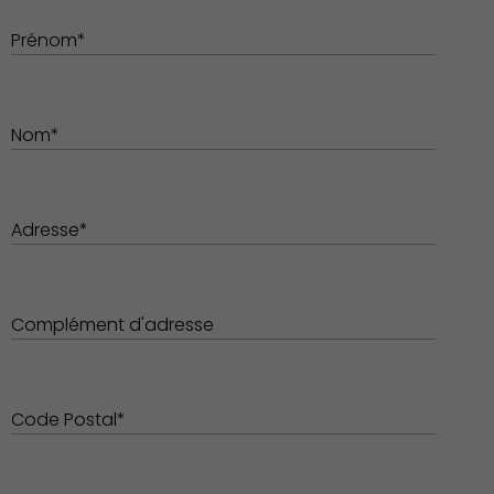
Prénom*
Démocratie locale
Nom*
Adresse*
Famille
Complément d'adresse
Code Postal*
Action Sociale Solidarité