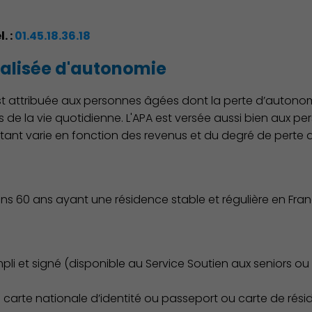
l. :
01.45.18.36.18
nalisée d'autonomie
t attribuée aux personnes âgées dont la perte d’autonom
s de la vie quotidienne. L'APA est versée aussi bien aux p
ant varie en fonction des revenus et du degré de perte 
s 60 ans ayant une résidence stable et régulière en Fra
i et signé (disponible au Service Soutien aux seniors ou
u carte nationale d’identité ou passeport ou carte de rési