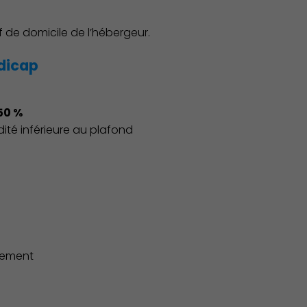
f de domicile de l’hébergeur.
ndicap
50 %
dité inférieure au plafond
gement