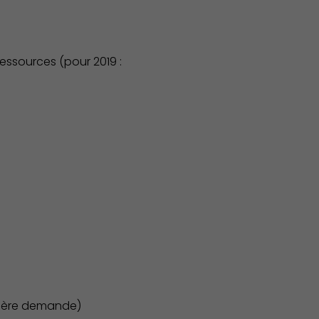
ssources (pour 2019 :
Économie Commerce Emploi
mière demande)