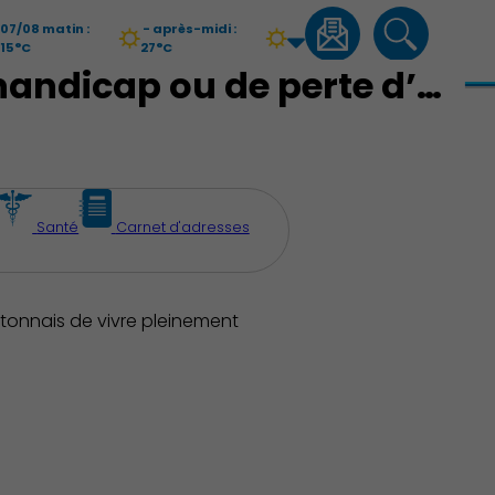
07/08 matin :
- après-midi :
15°C
27°C
Qualité de l'air :
Moyenne
Aides aux seniors et aux personnes en situation de handicap ou de perte d’autonomie
newsletter
recherche
08/08 matin :
- après-midi :
16°C
31°C
Qualité de l'air :
Moyenne
Santé
Carnet d'adresses
tonnais de vivre pleinement