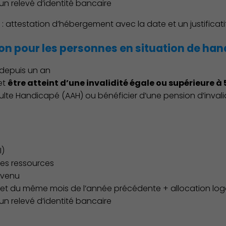
 un relevé d’identité bancaire
 attestation d’hébergement avec la date et un justificati
ion pour les personnes en situation de ha
depuis un an
et
être atteint d’une invalidité égale ou supérieure à 
dulte Handicapé (AAH) ou bénéficier d’une pension d’invali
I)
des ressources
revenu
r et du même mois de l’année précédente + allocation lo
 un relevé d’identité bancaire