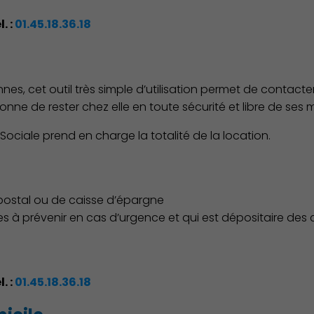
l. :
01.45.18.36.18
nes, cet outil très simple d’utilisation permet de contacter
ersonne de rester chez elle en toute sécurité et libre de se
ciale prend en charge la totalité de la location.
 postal ou de caisse d’épargne
à prévenir en cas d’urgence et qui est dépositaire des c
l. :
01.45.18.36.18
Environnement cadre de vie