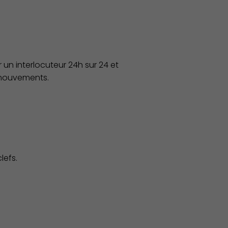
 un interlocuteur 24h sur 24 et
s mouvements.
lefs.
Associations et Sports