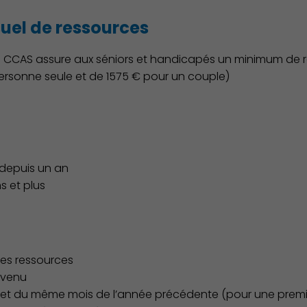
el de ressources
 CCAS assure aux séniors et handicapés un minimum de re
ersonne seule et de 1575 € pour un couple)
depuis un an
s et plus
Action Sociale Solidarité
des ressources
revenu
er et du même mois de l’année précédente (pour une pre